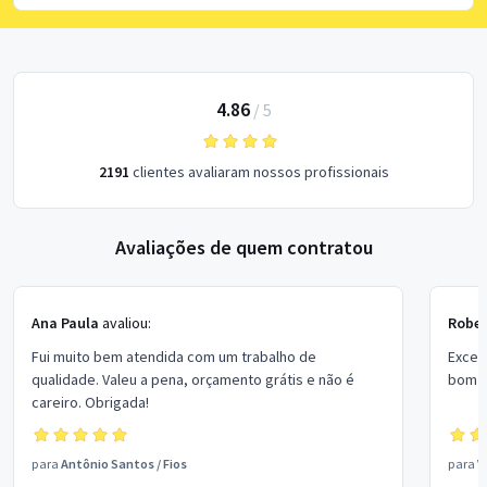
4.86
/
5
2191
clientes avaliaram nossos profissionais
Avaliações de quem contratou
Ana Paula
avaliou:
Rober
Fui muito bem atendida com um trabalho de
Excel
qualidade. Valeu a pena, orçamento grátis e não é
bom p
careiro. Obrigada!
para
Antônio Santos
/
Fios
para
V