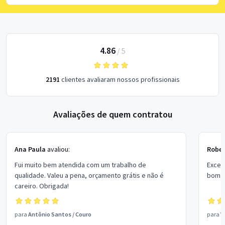
4.86
/
5
2191
clientes avaliaram nossos profissionais
Avaliações de quem contratou
Ana Paula
avaliou:
Rober
Fui muito bem atendida com um trabalho de
Excel
qualidade. Valeu a pena, orçamento grátis e não é
bom p
careiro. Obrigada!
para
Antônio Santos
/
Couro
para
V