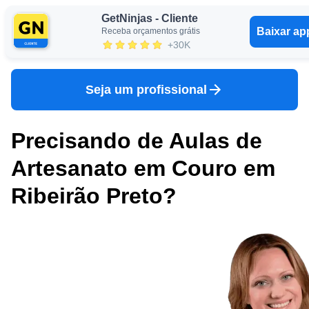
GetNinjas - Cliente
Baixar ap
Receba orçamentos grátis
Entrar
+30K
Seja um profissional
Precisando de Aulas de
Artesanato em Couro em
Ribeirão Preto?