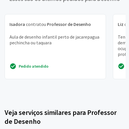
Isadora
contratou
Professor de Desenho
Liz
co
Aula de desenho infantil perto de jacarepagua
Tenh
pechincha ou taquara
demên
ocupa
profe
aulas
Pedido atendido
Veja serviços similares para Professor
de Desenho