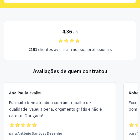
4.86
/
5
2191
clientes avaliaram nossos profissionais
Avaliações de quem contratou
Ana Paula
avaliou:
Rober
Fui muito bem atendida com um trabalho de
Excel
qualidade. Valeu a pena, orçamento grátis e não é
bom p
careiro. Obrigada!
para
Antônio Santos
/
Desenho
para
V