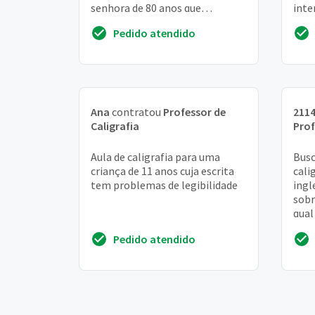
senhora de 80 anos que
inte
apresenta início de demência. O
what
Pedido atendido
bordado é para...
Ana
contratou
Professor de
211
Caligrafia
Prof
Aula de caligrafia para uma
Busc
criança de 11 anos cuja escrita
cali
tem problemas de legibilidade
ingl
sobr
qual
gost
Pedido atendido