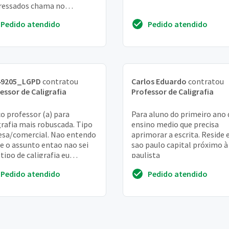
ressados chama no
sapp ****00
Pedido atendido
Pedido atendido
49205_LGPD
contratou
Carlos Eduardo
contratou
essor de Caligrafia
Professor de Caligrafia
o professor (a) para
Para aluno do primeiro ano 
grafia mais robuscada. Tipo
ensino medio que precisa
esa/comercial. Nao entendo
aprimorar a escrita. Reside
e o assunto entao nao sei
sao paulo capital próximo à
 tipo de caligrafia eu
paulista
aria de desenvolver
Pedido atendido
Pedido atendido