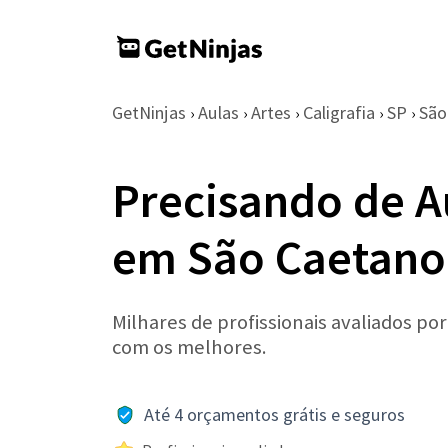
GetNinjas
Aulas
Artes
Caligrafia
SP
São
›
›
›
›
›
Precisando de Au
em São Caetano
Milhares de profissionais avaliados po
com os melhores.
Até 4 orçamentos grátis e seguros