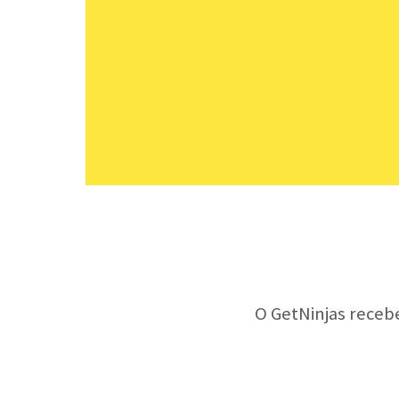
O GetNinjas receb