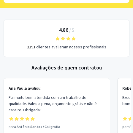
4.86
/
5
2191
clientes avaliaram nossos profissionais
Avaliações de quem contratou
Ana Paula
avaliou:
Rober
Fui muito bem atendida com um trabalho de
Excel
qualidade. Valeu a pena, orçamento grátis e não é
bom p
careiro. Obrigada!
para
Antônio Santos
/
Caligrafia
para
V