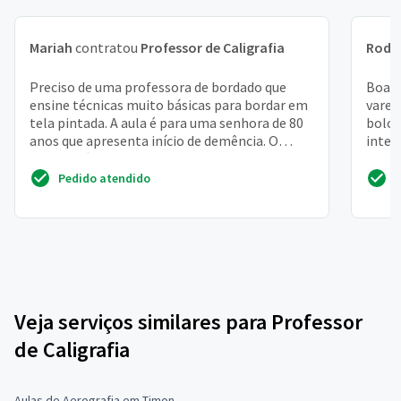
Mariah
contratou
Professor de Caligrafia
Rodr
Preciso de uma professora de bordado que
Boa n
ensine técnicas muito básicas para bordar em
varej
tela pintada. A aula é para uma senhora de 80
bolos
anos que apresenta início de demência. O
inter
bordado é para...
Pedido atendido
Veja serviços similares para Professor
de Caligrafia
Aulas de Aerografia em Timon