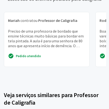
Mariah
contratou
Professor de Caligrafia
Rodr
Preciso de uma professora de bordado que
Boa n
ensine técnicas muito básicas para bordar em
varej
tela pintada. A aula é para uma senhora de 80
bolos
anos que apresenta início de demência. O
inter
bordado é para...
Pedido atendido
Veja serviços similares para Professor
de Caligrafia