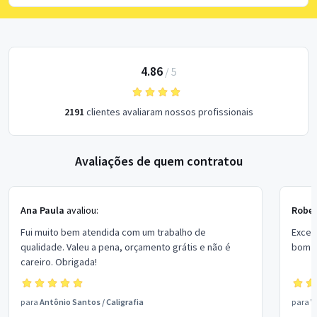
4.86
/
5
2191
clientes avaliaram nossos profissionais
Avaliações de quem contratou
Ana Paula
avaliou:
Rober
Fui muito bem atendida com um trabalho de
Excel
qualidade. Valeu a pena, orçamento grátis e não é
bom p
careiro. Obrigada!
para
Antônio Santos
/
Caligrafia
para
V