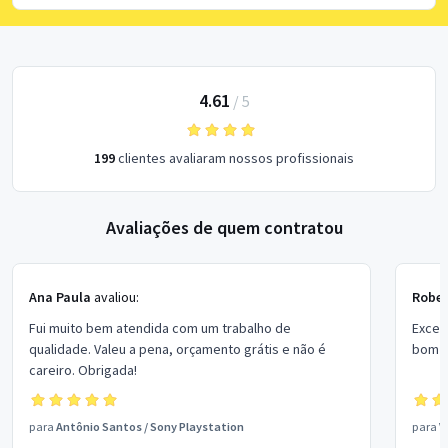
4.61
/
5
199
clientes avaliaram nossos profissionais
Avaliações de quem contratou
Ana Paula
avaliou:
Rober
Fui muito bem atendida com um trabalho de
Excel
qualidade. Valeu a pena, orçamento grátis e não é
bom p
careiro. Obrigada!
para
Antônio Santos
/
Sony Playstation
para
V