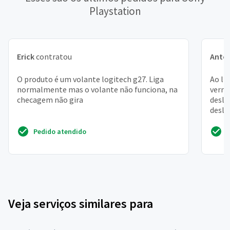
Playstation
Erick
contratou
Anton
O produto é um volante logitech g27. Liga
Ao lig
normalmente mas o volante não funciona, na
verme
checagem não gira
desli
desli
necess
Pedido atendido
Veja serviços similares para