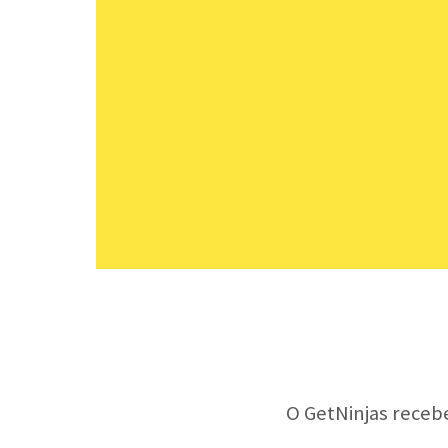
O GetNinjas receb