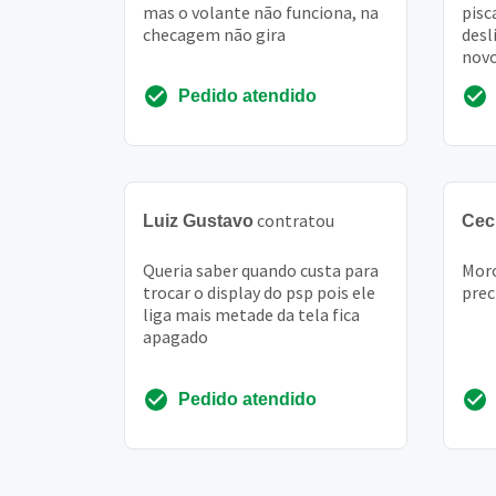
mas o volante não funciona, na
pisc
checagem não gira
desl
novo
vez 
Pedido atendido
...
contratou
Luiz Gustavo
Cecí
Queria saber quando custa para
Mor
trocar o display do psp pois ele
prec
liga mais metade da tela fica
apagado
Pedido atendido