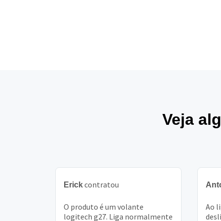
Veja al
contratou
Erick
Ant
O produto é um volante
Ao l
logitech g27. Liga normalmente
desl