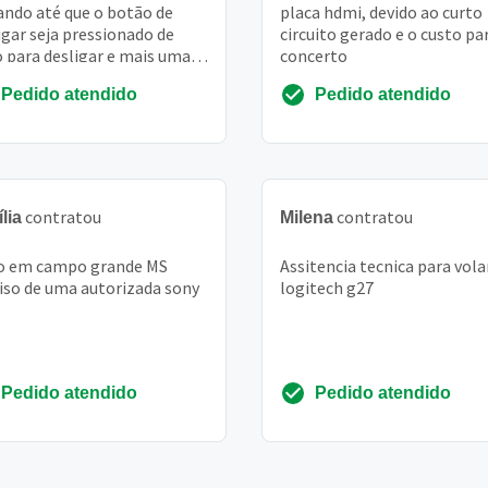
ando até que o botão de
placa hdmi, devido ao curto
igar seja pressionado de
circuito gerado e o custo pa
 para desligar e mais uma
concerto
para ligar. É necessário fazer
Pedido atendido
Pedido atendido
contratou
contratou
lia
Milena
o em campo grande MS
Assitencia tecnica para vol
iso de uma autorizada sony
logitech g27
Pedido atendido
Pedido atendido