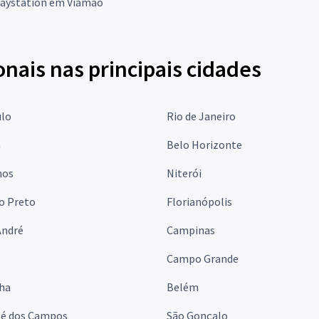
laystation em Viamão
onais nas principais cidades
ulo
Rio de Janeiro
a
Belo Horizonte
hos
Niterói
o Preto
Florianópolis
André
Campinas
s
Campo Grande
lha
Belém
sé dos Campos
São Gonçalo