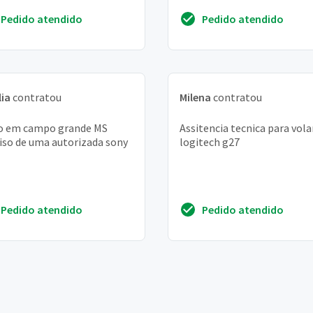
para ligar. É necessário fazer
Pedido atendido
Pedido atendido
lia
contratou
Milena
contratou
o em campo grande MS
Assitencia tecnica para vol
iso de uma autorizada sony
logitech g27
Pedido atendido
Pedido atendido