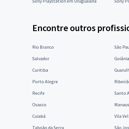
Sony Playstation em Uruguaiana
Sony P
Encontre outros profissi
Rio Branco
São Pa
Salvador
Goiâni
Curitiba
Guarul
Porto Alegre
Ribeirã
Recife
Santo 
Osasco
Manau
Cuiabá
Vila Ve
Taboão da Serra
São Jo