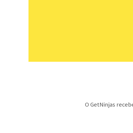
O GetNinjas receb