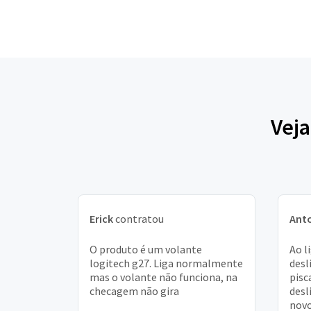
Veja
Erick
contratou
Anto
O produto é um volante
Ao l
logitech g27. Liga normalmente
desl
mas o volante não funciona, na
pisc
checagem não gira
desl
novo