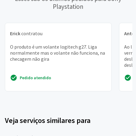
Playstation
Erick
contratou
Anton
O produto é um volante logitech g27. Liga
Ao lig
normalmente mas o volante não funciona, na
verme
checagem não gira
desli
desli
necess
Pedido atendido
Veja serviços similares para