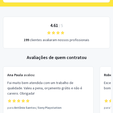
4.61
/
5
199
clientes avaliaram nossos profissionais
Avaliações de quem contratou
Ana Paula
avaliou:
Rober
Fui muito bem atendida com um trabalho de
Excel
qualidade. Valeu a pena, orçamento grátis e não é
bom p
careiro. Obrigada!
para
Antônio Santos
/
Sony Playstation
para
V