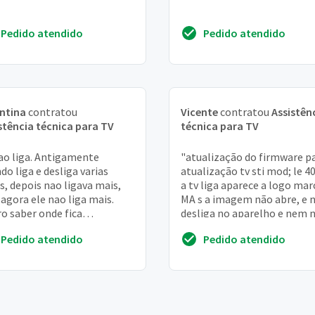
Pedido atendido
Pedido atendido
ntina
contratou
Vicente
contratou
Assistên
stência técnica para TV
técnica para TV
ao liga. Antigamente
"atualização do firmware p
do liga e desliga varias
atualização tv sti mod; le 4
s, depois nao ligava mais,
a tv liga aparece a logo marc
agora ele nao liga mais.
MA s a imagem não abre, e
o saber onde fica
desliga no aparelho e nem 
stencia tecnica para este tv
controle remoto. Serie:
Pedido atendido
Pedido atendido
o de mim
921649g...