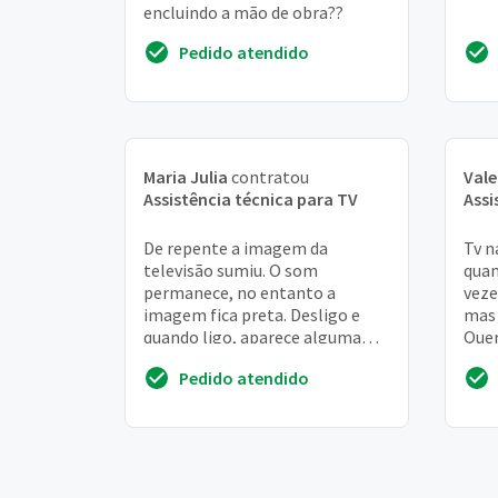
encluindo a mão de obra??
Pedido atendido
Maria Julia
contratou
Vale
Assistência técnica para TV
Assi
De repente a imagem da
Tv n
televisão sumiu. O som
quan
permanece, no entanto a
veze
imagem fica preta. Desligo e
mas 
quando ligo, aparece alguma
Quer
imagem durante segundos e
assi
Pedido atendido
logo escurece novamente
pert