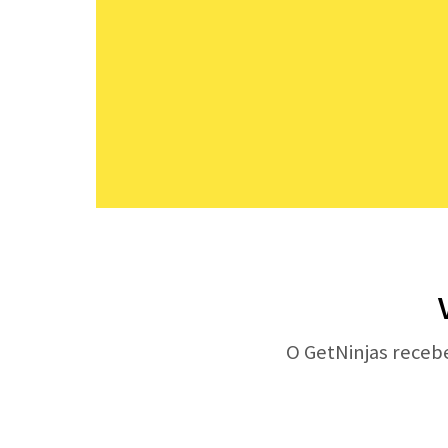
O GetNinjas receb