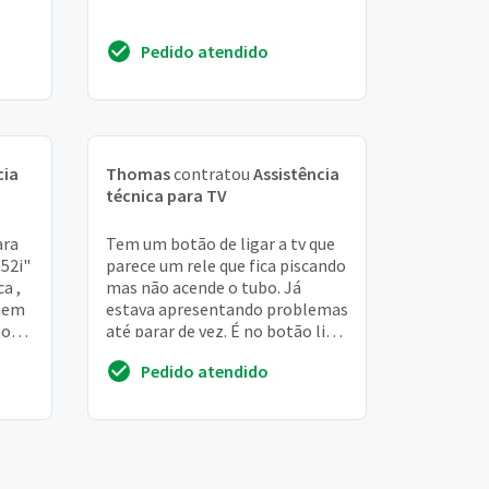
Pedido atendido
cia
Thomas
contratou
Assistência
técnica para TV
ara
Tem um botão de ligar a tv que
052i"
parece um rele que fica piscando
a ,
mas não acende o tubo. Já
 nem
estava apresentando problemas
no
até parar de vez. É no botão liga
e desliga. Não tenho controle
Pedido atendido
remoto