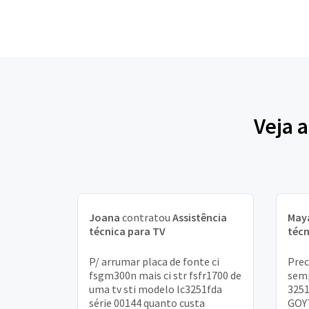
Veja 
Joana
contratou
Assistência
May
técnica para TV
técn
P/ arrumar placa de fonte ci
Prec
fsgm300n mais ci str fsfr1700 de
semp
uma tv sti modelo lc3251fda
325
série 00144 quanto custa
GOY