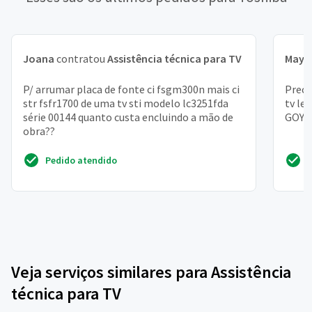
Joana
contratou
Assistência técnica para TV
Maya
P/ arrumar placa de fonte ci fsgm300n mais ci
Preci
str fsfr1700 de uma tv sti modelo lc3251fda
tv le
série 00144 quanto custa encluindo a mão de
GOYT
obra??
Pedido atendido
Veja serviços similares para Assistência
técnica para TV