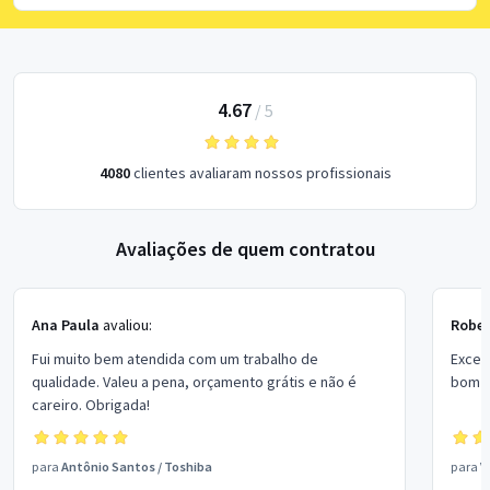
4.67
/
5
4080
clientes avaliaram nossos profissionais
Avaliações de quem contratou
Ana Paula
avaliou:
Rober
Fui muito bem atendida com um trabalho de
Excel
qualidade. Valeu a pena, orçamento grátis e não é
bom p
careiro. Obrigada!
para
Antônio Santos
/
Toshiba
para
V