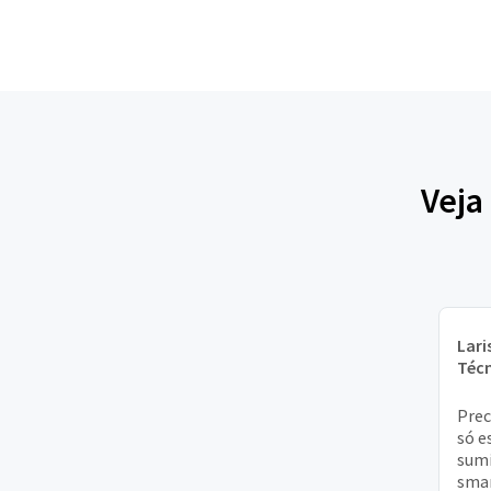
Veja
Lari
Técn
Prec
só e
sumi
smar