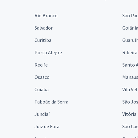
Rio Branco
São Pa
Salvador
Goiâni
Curitiba
Guarul
Porto Alegre
Ribeirã
Recife
Santo 
Osasco
Manau
Cuiabá
Vila Ve
Taboão da Serra
São Jo
Jundiaí
Vitória
Juiz de Fora
São Cae