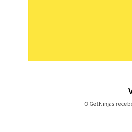
O GetNinjas receb