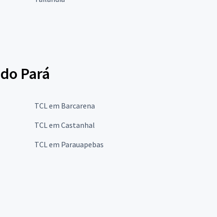
 do Pará
TCL em Barcarena
TCL em Castanhal
TCL em Parauapebas