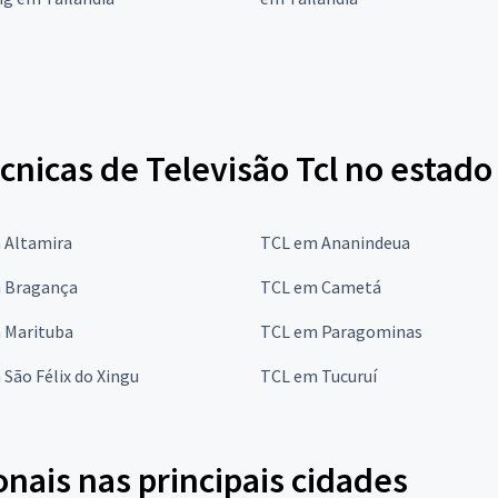
cnicas de Televisão Tcl no estado
 Altamira
TCL em Ananindeua
 Bragança
TCL em Cametá
 Marituba
TCL em Paragominas
São Félix do Xingu
TCL em Tucuruí
onais nas principais cidades