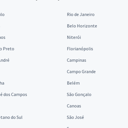
ulo
Rio de Janeiro
a
Belo Horizonte
hos
Niterói
o Preto
Florianópolis
André
Campinas
s
Campo Grande
lha
Belém
sé dos Campos
São Gonçalo
Canoas
tano do Sul
São José