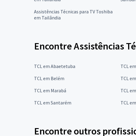
Assistências Técnicas para TV Toshiba
em Tailândia
Encontre Assistências Té
TCL em Abaetetuba
TCL em
TCL em Belém
TCL em
TCL em Marabá
TCL em
TCL em Santarém
TCL em 
Encontre outros profissi