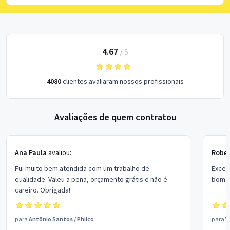
4.67
/
5
4080
clientes avaliaram nossos profissionais
Avaliações de quem contratou
Ana Paula
avaliou:
Rober
Fui muito bem atendida com um trabalho de
Excel
qualidade. Valeu a pena, orçamento grátis e não é
bom p
careiro. Obrigada!
para
Antônio Santos
/
Philco
para
V