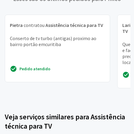
Pietra
contratou
Assistência técnica para TV
Laris
TV
Conserto de tv turbo (antigas) proximo ao
bairro portão emcuritiba
Quero
e faç
precis
local 
Pedido atendido
Veja serviços similares para Assistência
técnica para TV