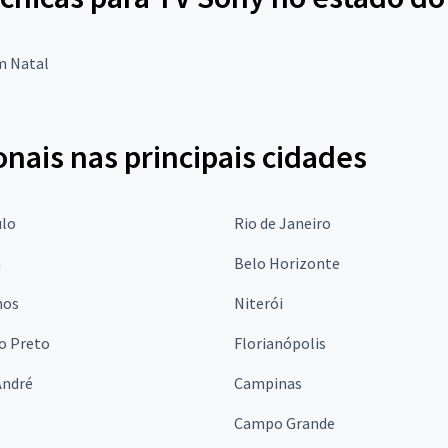
m Natal
onais nas principais cidades
ulo
Rio de Janeiro
a
Belo Horizonte
hos
Niterói
o Preto
Florianópolis
André
Campinas
s
Campo Grande