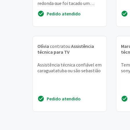
redonda que foi tacado um
negocio e uma marca preta, tem
Pedido atendido
conserto, o que f...
Olívia
contratou
Assistência
Mar
técnica para TV
técn
Assistência técnica confiável em
Tem 
caraguatatuba ou são sebastião
sony
Pedido atendido