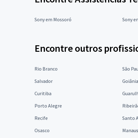
Sony em Mossoró
Sony e
Encontre outros profissi
Rio Branco
São Pa
Salvador
Goiâni
Curitiba
Guarul
Porto Alegre
Ribeirã
Recife
Santo 
Osasco
Manau