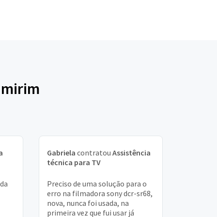
amirim
a
Gabriela
contratou
Assistência
técnica para TV
ada
Preciso de uma solução para o
erro na filmadora sony dcr-sr68,
nova, nunca foi usada, na
primeira vez que fui usar já