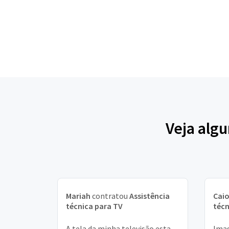
Veja algu
Mariah
contratou
Assistência
Cai
técnica para TV
técn
A tela da minha televisão esta
Imag