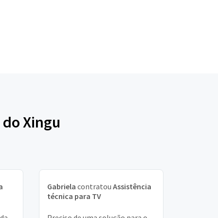
x do Xingu
a
Gabriela
contratou
Assistência
técnica para TV
ada
Preciso de uma solução para o