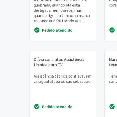
quebrada, quando ela esta
core
desligada nem parece, mas
quando ligo ela tem uma marca
redonda que foi tacado um
negocio e uma marca preta, tem
Pedido atendido
conserto, o que f...
Olívia
contratou
Assistência
Mar
técnica para TV
técn
Assistência técnica confiável em
Tem 
caraguatatuba ou são sebastião
sony
Pedido atendido