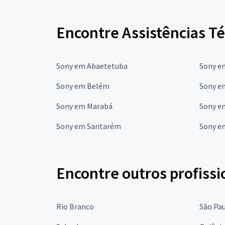
Encontre Assistências Té
Sony em Abaetetuba
Sony e
Sony em Belém
Sony e
Sony em Marabá
Sony e
Sony em Santarém
Sony e
Encontre outros profissi
Rio Branco
São Pa