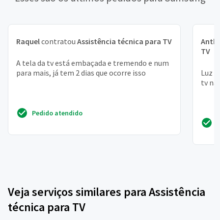
Raquel
contratou
Assistência técnica para TV
Anth
TV
A tela da tv está embaçada e tremendo e num
para mais, já tem 2 dias que ocorre isso
Luz s
tv nã
Pedido atendido
Veja serviços similares para Assistência
técnica para TV