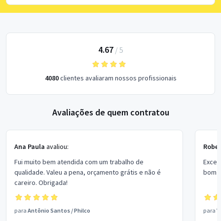
4.67
/
5
4080
clientes avaliaram nossos profissionais
Avaliações de quem contratou
Ana Paula
avaliou:
Rober
Fui muito bem atendida com um trabalho de
Excel
qualidade. Valeu a pena, orçamento grátis e não é
bom p
careiro. Obrigada!
para
Antônio Santos
/
Philco
para
V