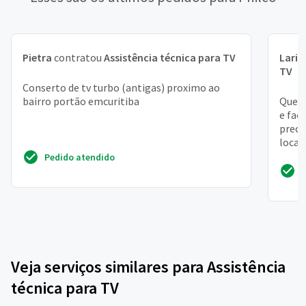
Pietra
contratou
Assistência técnica para TV
Laris
TV
Conserto de tv turbo (antigas) proximo ao
bairro portão emcuritiba
Quero
e faç
precis
local 
Pedido atendido
Veja serviços similares para Assistência
técnica para TV