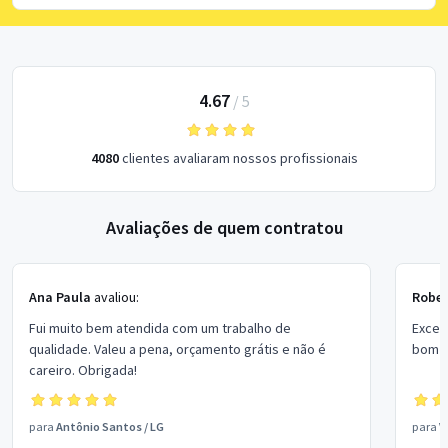
4.67
/
5
4080
clientes avaliaram nossos profissionais
Avaliações de quem contratou
Ana Paula
avaliou:
Rober
Fui muito bem atendida com um trabalho de
Excel
qualidade. Valeu a pena, orçamento grátis e não é
bom p
careiro. Obrigada!
para
Antônio Santos
/
LG
para
V