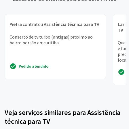
Pietra
contratou
Assistência técnica para TV
Laris
TV
Conserto de tv turbo (antigas) proximo ao
bairro portão emcuritiba
Quero
e faç
precis
local 
Pedido atendido
Veja serviços similares para Assistência
técnica para TV