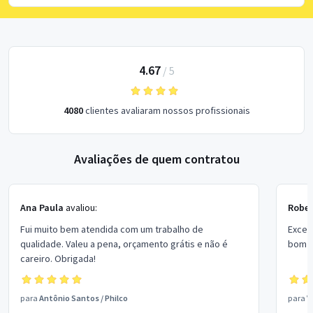
4.67
/
5
4080
clientes avaliaram nossos profissionais
Avaliações de quem contratou
Ana Paula
avaliou:
Rober
Fui muito bem atendida com um trabalho de
Excel
qualidade. Valeu a pena, orçamento grátis e não é
bom p
careiro. Obrigada!
para
Antônio Santos
/
Philco
para
V