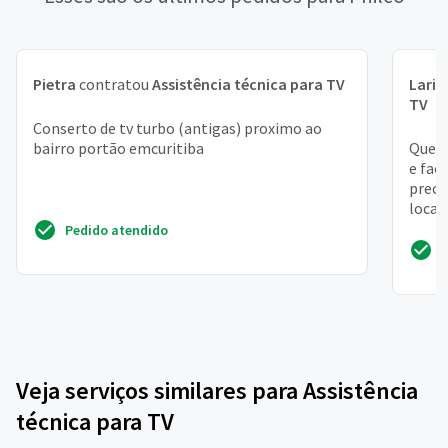
Pietra
contratou
Assistência técnica para TV
Laris
TV
Conserto de tv turbo (antigas) proximo ao
bairro portão emcuritiba
Quero
e faç
precis
local 
Pedido atendido
Veja serviços similares para Assistência
técnica para TV