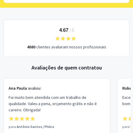
4.67
/
5
4080
clientes avaliaram nossos profissionais
Avaliações de quem contratou
Ana Paula
avaliou:
Rober
Fui muito bem atendida com um trabalho de
Excel
qualidade. Valeu a pena, orçamento grátis e não é
bom p
careiro. Obrigada!
para
Antônio Santos
/
Philco
para
V