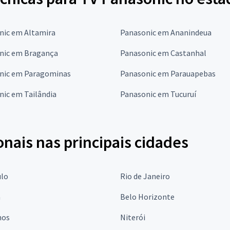
nic em Altamira
Panasonic em Ananindeua
nic em Bragança
Panasonic em Castanhal
nic em Paragominas
Panasonic em Parauapebas
nic em Tailândia
Panasonic em Tucuruí
onais nas principais cidades
ulo
Rio de Janeiro
a
Belo Horizonte
hos
Niterói