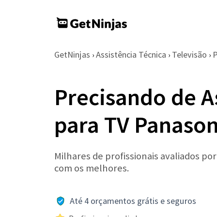
GetNinjas
Assistência Técnica
Televisão
P
›
›
›
Precisando de A
para TV Panaso
Milhares de profissionais avaliados po
com os melhores.
Até 4 orçamentos grátis e seguros