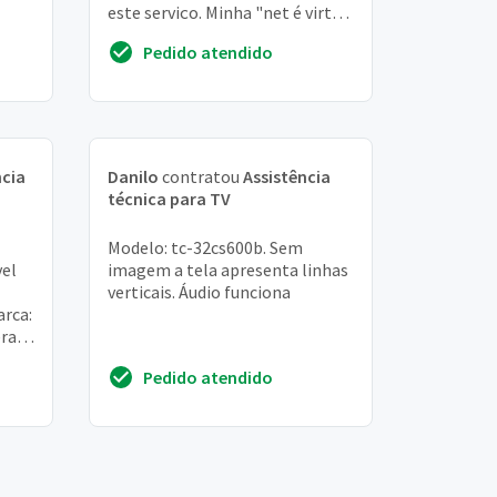
este serviço. Minha "net é virtua
"
Pedido atendido
ncia
Danilo
contratou
Assistência
técnica para TV
Modelo: tc-32cs600b. Sem
vel
imagem a tela apresenta linhas
verticais. Áudio funciona
arca:
era
Pedido atendido