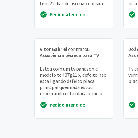
tem 22 dias de uso,não consigo
ha a
tela
Pedido atendido
Vitor Gabriel
contratou
João
Assistência técnica para TV
Assi
Estou com um tv panasonic
Tv d
modelo tc-l37g11b, defeito nao
verm
esta ligando defeito placa
plac
principal queimada estou
procurando esta placa principal
para troca
Pedido atendido