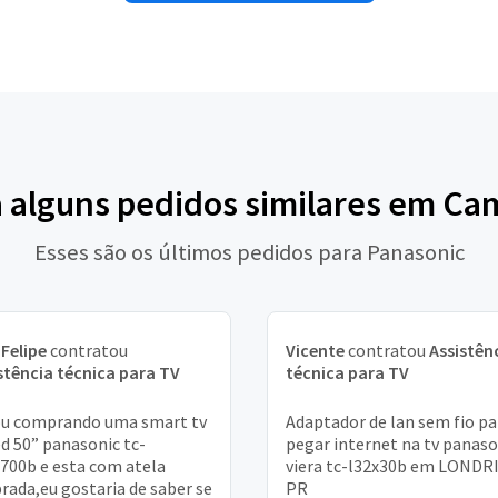
a alguns pedidos similares em Ca
Esses são os últimos pedidos para Panasonic
 Felipe
contratou
Vicente
contratou
Assistên
stência técnica para TV
técnica para TV
u comprando uma smart tv
Adaptador de lan sem fio pa
ed 50” panasonic tc-
pegar internet na tv panaso
700b e esta com atela
viera tc-l32x30b em LONDR
rada,eu gostaria de saber se
PR