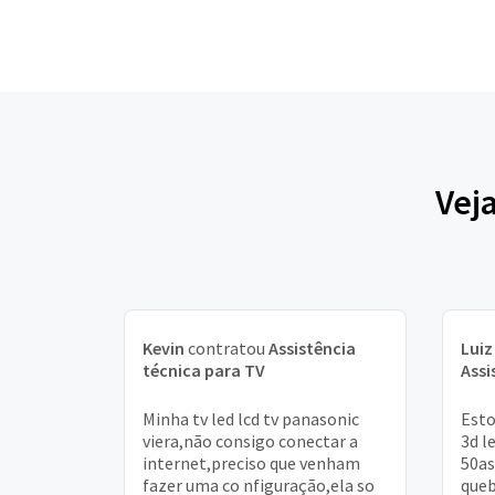
Vej
Kevin
contratou
Assistência
Luiz
técnica para TV
Assi
Minha tv led lcd tv panasonic
Esto
viera,não consigo conectar a
3d l
internet,preciso que venham
50as
fazer uma co nfiguração,ela so
queb