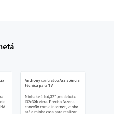
metá
cia
Anthony
contratou
Assistência
técnica para TV
ra
Minha tv é: lcd,32" ,modelo:tc-
nic
l32c30b viera. Preciso fazer a
INA-
conexão com a internet, venha
até a minha casa para realizar