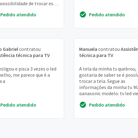
 possibilidade de trocar esta
 e quanto ficaria
Pedido atendido
Pedido atendido
 Gabriel
contratou
Manuela
contratou
Assistê
stência técnica para TV
técnica para TV
esligou e pisca 3 vezes o led
A tela da minha tv quebrou,
elho, me parece que é a
gostaria de saber se é possí
a a
trocar a tela. Segue as
informações da minha tv. M
panasonic modelo: tv led vi
tc-39as600b
Pedido atendido
Pedido atendido