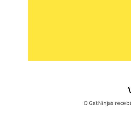
O GetNinjas receb