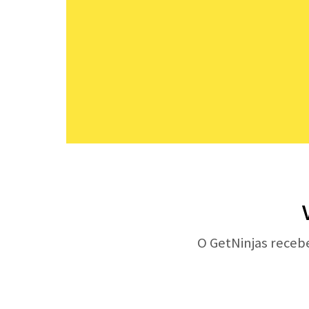
O GetNinjas receb