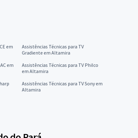
CCE em
Assistências Técnicas para TV
Gradiente em Altamira
 OAC em
Assistências Técnicas para TV Philco
em Altamira
Sharp
Assistências Técnicas para TV Sony em
Altamira
do do Pará