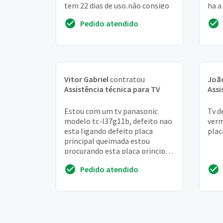
tem 22 dias de uso,não consigo
ha a
tela
Pedido atendido
Vitor Gabriel
contratou
João
Assistência técnica para TV
Assi
Estou com um tv panasonic
Tv d
modelo tc-l37g11b, defeito nao
verm
esta ligando defeito placa
plac
principal queimada estou
procurando esta placa principal
para troca
Pedido atendido