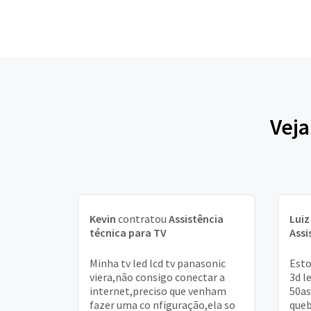
Veja
Kevin
contratou
Assistência
Luiz
técnica para TV
Assi
Minha tv led lcd tv panasonic
Esto
viera,não consigo conectar a
3d l
internet,preciso que venham
50as
fazer uma co nfiguração,ela so
queb