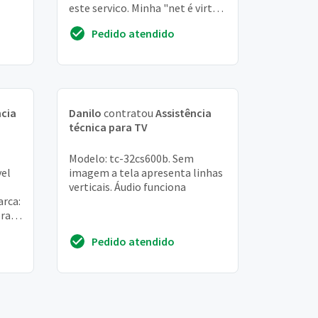
este serviço. Minha "net é virtua
"
Pedido atendido
ncia
Danilo
contratou
Assistência
técnica para TV
Modelo: tc-32cs600b. Sem
vel
imagem a tela apresenta linhas
verticais. Áudio funciona
arca:
era
Pedido atendido