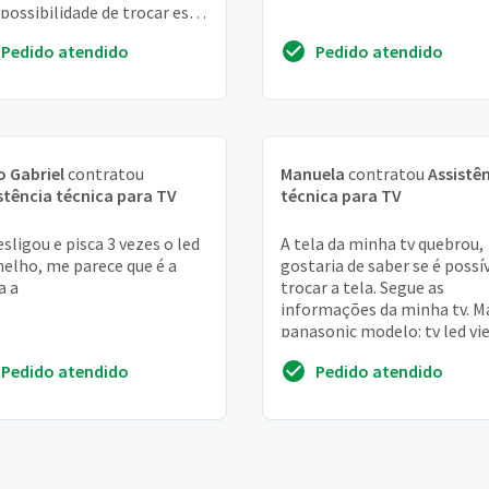
 possibilidade de trocar esta
 e quanto ficaria
Pedido atendido
Pedido atendido
 Gabriel
contratou
Manuela
contratou
Assistê
stência técnica para TV
técnica para TV
esligou e pisca 3 vezes o led
A tela da minha tv quebrou,
elho, me parece que é a
gostaria de saber se é possí
a a
trocar a tela. Segue as
informações da minha tv. M
panasonic modelo: tv led vi
tc-39as600b
Pedido atendido
Pedido atendido