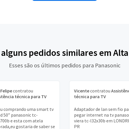
 alguns pedidos similares em Alt
Esses são os últimos pedidos para Panasonic
 Felipe
contratou
Vicente
contratou
Assistên
stência técnica para TV
técnica para TV
u comprando uma smart tv
Adaptador de lan sem fio pa
ed 50” panasonic tc-
pegar internet na tv panaso
700b e esta com atela
viera tc-l32x30b em LONDR
rada,eu gostaria de saber se
PR