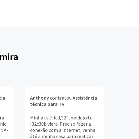
amira
cia
Anthony
contratou
Assistência
técnica para TV
ra
Minha tv é: lcd,32" ,modelo:tc-
nic
l32c30b viera. Preciso fazer a
INA-
conexão com a internet, venha
até a minha casa para realizar