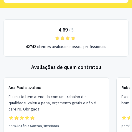
4.69
/
5
42742
clientes avaliaram nossos profissionais
Avaliações de quem contratou
Ana Paula
avaliou:
Rober
Fui muito bem atendida com um trabalho de
Excel
qualidade. Valeu a pena, orçamento grátis e não é
bom p
careiro. Obrigada!
para
Antônio Santos
/
Intelbras
para
V