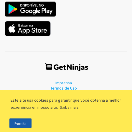
Imprensa
Termos de Uso
Política de Privacidade
Este site usa cookies para garantir que você obtenha a melhor
experiência em nosso site.
Saiba mais
©2011 - 2026, GetNinjas LTDA. CNPJ 55.744.877/0001-89 - Rua Dr.
Permitir
Fernandes Coelho, 85 - 3º andar - São Paulo/SP - Brasil