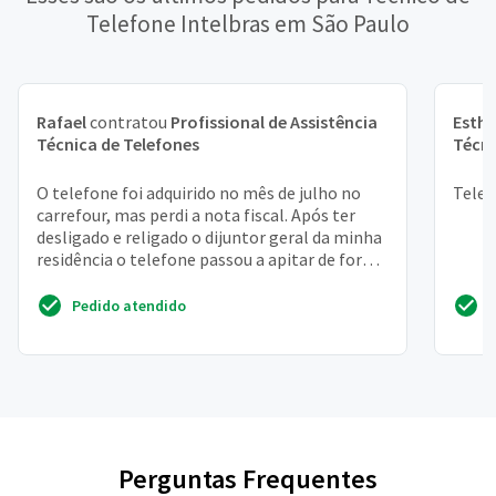
Telefone Intelbras em São Paulo
Rafael
contratou
Profissional de Assistência
Esthe
Técnica de Telefones
Técni
O telefone foi adquirido no mês de julho no
Telef
carrefour, mas perdi a nota fiscal. Após ter
desligado e religado o dijuntor geral da minha
residência o telefone passou a apitar de forma
inte...
Pedido atendido
Perguntas Frequentes