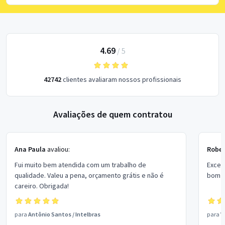
4.69
/
5
42742
clientes avaliaram nossos profissionais
Avaliações de quem contratou
Ana Paula
avaliou:
Rober
Fui muito bem atendida com um trabalho de
Excel
qualidade. Valeu a pena, orçamento grátis e não é
bom p
careiro. Obrigada!
para
Antônio Santos
/
Intelbras
para
V