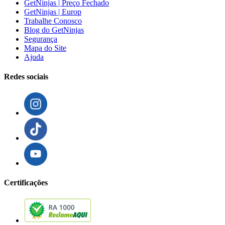
GetNinjas | Preço Fechado
GetNinjas | Europ
Trabalhe Conosco
Blog do GetNinjas
Segurança
Mapa do Site
Ajuda
Redes sociais
Certificações