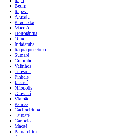
Itajaí
Betim
Itapevi
Aracaju
Piracicaba
Maceió
Hortolândia
Olinda
Indaiatuba
Itaquaquecetuba
Sumaré
Colombo
Valinhos
Teresina
Pinhais
Jacareí
Nilópolis
Gravataí
Viamão
Palmas
Cachoeirinha
Taubaté
Cariacica
Macaé
Parnamirim