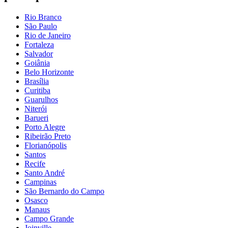
Rio Branco
São Paulo
Rio de Janeiro
Fortaleza
Salvador
Goiânia
Belo Horizonte
Brasília
Curitiba
Guarulhos
Niterói
Barueri
Porto Alegre
Ribeirão Preto
Florianópolis
Santos
Recife
Santo André
Campinas
São Bernardo do Campo
Osasco
Manaus
Campo Grande
Joinville