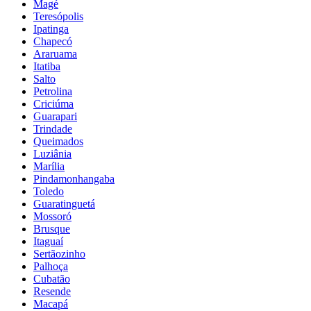
Magé
Teresópolis
Ipatinga
Chapecó
Araruama
Itatiba
Salto
Petrolina
Criciúma
Guarapari
Trindade
Queimados
Luziânia
Marília
Pindamonhangaba
Toledo
Guaratinguetá
Mossoró
Brusque
Itaguaí
Sertãozinho
Palhoça
Cubatão
Resende
Macapá