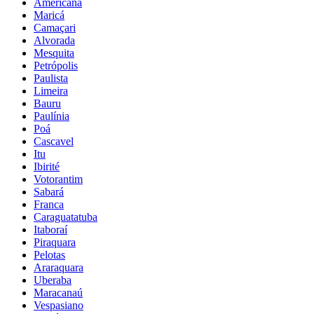
Americana
Maricá
Camaçari
Alvorada
Mesquita
Petrópolis
Paulista
Limeira
Bauru
Paulínia
Poá
Cascavel
Itu
Ibirité
Votorantim
Sabará
Franca
Caraguatatuba
Itaboraí
Piraquara
Pelotas
Araraquara
Uberaba
Maracanaú
Vespasiano