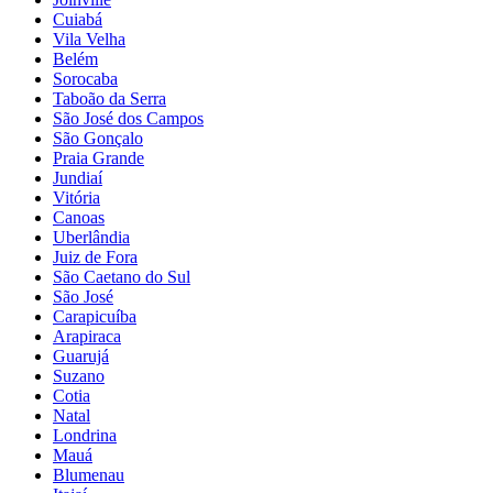
Cuiabá
Vila Velha
Belém
Sorocaba
Taboão da Serra
São José dos Campos
São Gonçalo
Praia Grande
Jundiaí
Vitória
Canoas
Uberlândia
Juiz de Fora
São Caetano do Sul
São José
Carapicuíba
Arapiraca
Guarujá
Suzano
Cotia
Natal
Londrina
Mauá
Blumenau