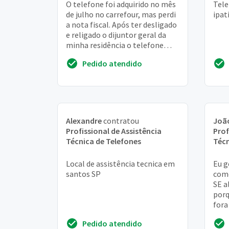
O telefone foi adquirido no mês
Tele
de julho no carrefour, mas perdi
ipat
a nota fiscal. Após ter desligado
e religado o dijuntor geral da
minha residência o telefone
passou a apitar de forma inte...
Pedido atendido
Alexandre
contratou
Joã
Profissional de Assistência
Prof
Técnica de Telefones
Técn
Local de assistência tecnica em
Eu g
santos SP
como
SE a
porq
fora
aten
Pedido atendido