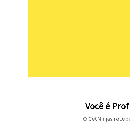
Você é Prof
O GetNinjas receb