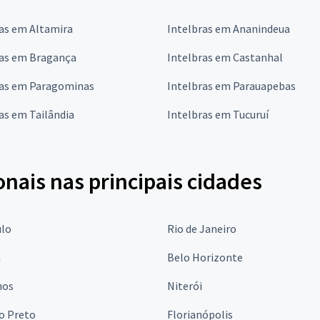
as em Altamira
Intelbras em Ananindeua
ras em Bragança
Intelbras em Castanhal
ras em Paragominas
Intelbras em Parauapebas
as em Tailândia
Intelbras em Tucuruí
onais nas principais cidades
ulo
Rio de Janeiro
a
Belo Horizonte
hos
Niterói
o Preto
Florianópolis