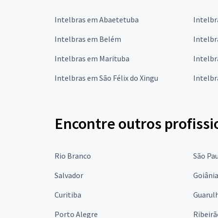
Intelbras em Abaetetuba
Intelbr
Intelbras em Belém
Intelb
Intelbras em Marituba
Intelb
Intelbras em São Félix do Xingu
Intelbr
Encontre outros profissi
Rio Branco
São Pa
Salvador
Goiâni
Curitiba
Guarul
Porto Alegre
Ribeirã