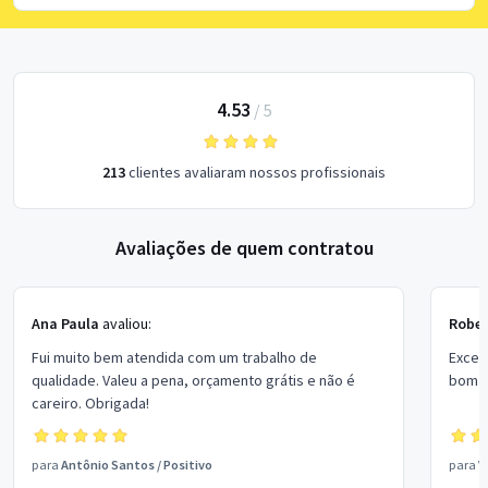
4.53
/
5
213
clientes avaliaram nossos profissionais
Avaliações de quem contratou
Ana Paula
avaliou:
Rober
Fui muito bem atendida com um trabalho de
Excel
qualidade. Valeu a pena, orçamento grátis e não é
bom p
careiro. Obrigada!
para
Antônio Santos
/
Positivo
para
V