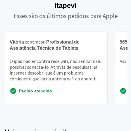
Itapevi
Esses são os últimos pedidos para Apple
contratou
Vitória
Profissional de
5657
Assistência Técnica de Tablets
Assi
O ipad não encontra rede wifi, não sendo mais
Assis
possível conecta-lo. Através de pesquisas na
internet descobri que é um problema
corriqueiro que dá na antena wifi do aparelho.
Gostaria de s...
Pedido atendido