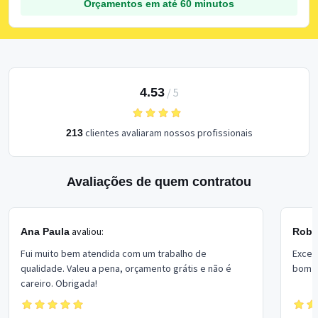
Orçamentos em até 60 minutos
4.53
/
5
clientes avaliaram nossos profissionais
213
Avaliações de quem contratou
avaliou:
Ana Paula
Rober
Fui muito bem atendida com um trabalho de
Excel
qualidade. Valeu a pena, orçamento grátis e não é
bom p
careiro. Obrigada!