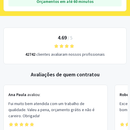
Orçamentos em até 60 minutos
4.69
/
5
42742
clientes avaliaram nossos profissionais
Avaliações de quem contratou
Ana Paula
avaliou:
Rober
Fui muito bem atendida com um trabalho de
Excel
qualidade. Valeu a pena, orçamento grátis e não é
bom p
careiro. Obrigada!