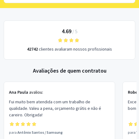
4.69
/
5
42742
clientes avaliaram nossos profissionais
Avaliações de quem contratou
Ana Paula
avaliou:
Rober
Fui muito bem atendida com um trabalho de
Excel
qualidade. Valeu a pena, orçamento grátis e não é
bom p
careiro. Obrigada!
para
Antônio Santos
/
Samsung
para
V