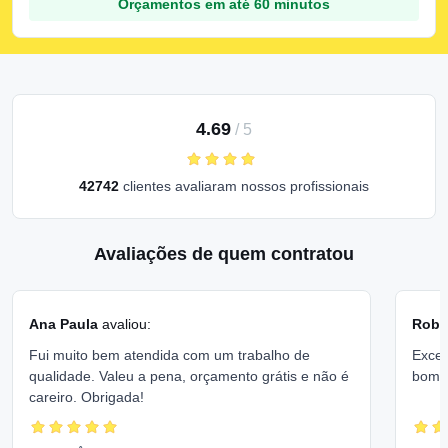
Orçamentos em até 60 minutos
4.69
/
5
42742
clientes avaliaram nossos profissionais
Avaliações de quem contratou
Ana Paula
avaliou:
Rober
Fui muito bem atendida com um trabalho de
Excel
qualidade. Valeu a pena, orçamento grátis e não é
bom 
careiro. Obrigada!