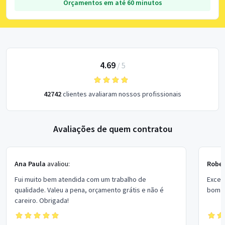
Orçamentos em até 60 minutos
4.69
/
5
42742
clientes avaliaram nossos profissionais
Avaliações de quem contratou
Ana Paula
avaliou:
Rober
Fui muito bem atendida com um trabalho de
Excel
qualidade. Valeu a pena, orçamento grátis e não é
bom p
careiro. Obrigada!