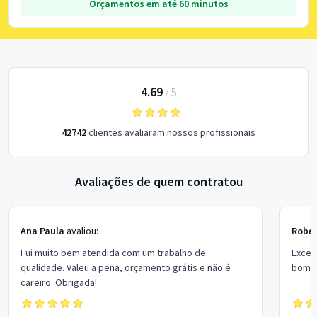
Orçamentos em até 60 minutos
4.69
/
5
42742
clientes avaliaram nossos profissionais
Avaliações de quem contratou
Ana Paula
avaliou:
Rober
Fui muito bem atendida com um trabalho de
Excel
qualidade. Valeu a pena, orçamento grátis e não é
bom p
careiro. Obrigada!