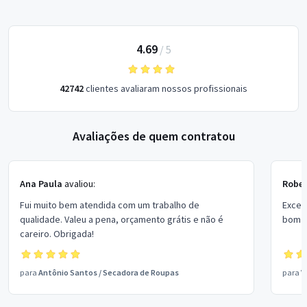
4.69
/
5
42742
clientes avaliaram nossos profissionais
Avaliações de quem contratou
Ana Paula
avaliou:
Rober
Fui muito bem atendida com um trabalho de
Excel
qualidade. Valeu a pena, orçamento grátis e não é
bom p
careiro. Obrigada!
para
Antônio Santos
/
Secadora de Roupas
para
V