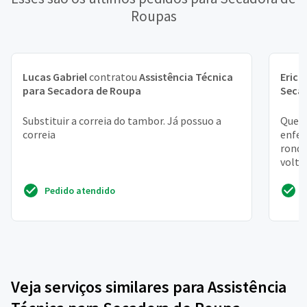
Roupas
Lucas Gabriel
contratou
Assistência Técnica
Erick
para Secadora de Roupa
Seca
Substituir a correia do tambor. Já possuo a
Que r
correia
enfer
ronda
volto
Pedido atendido
Veja serviços similares para Assistência