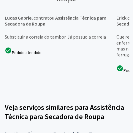
Lucas Gabriel
contratou
Assistência Técnica para
Erick
co
Secadora de Roupa
Secado
Substituir a correia do tambor. Já possuo a correia
Que reti
enferruj
mas n fo
Pedido atendido
ferruge
Pedi
Veja serviços similares para Assistência
Técnica para Secadora de Roupa