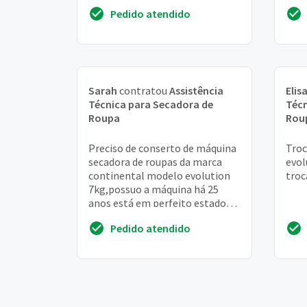
ferr
Pedido atendido
Sarah
contratou
Assistência
Elis
Técnica para Secadora de
Técn
Roupa
Rou
Preciso de conserto de máquina
Troc
secadora de roupas da marca
evol
continental modelo evolution
troc
7kg,possuo a máquina há 25
anos está em perfeito estado
com pouco uso e nunca
Pedido atendido
apresentou problemas,...