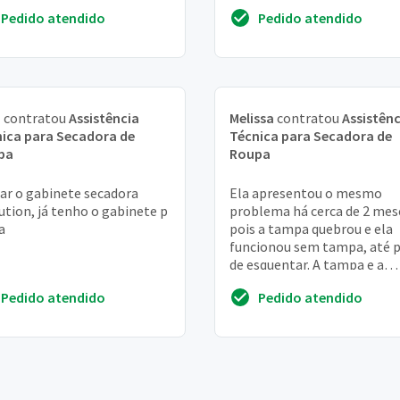
ugem nas roupas
orçamento da minha máqui
Pedido atendido
Pedido atendido
de la...
a
contratou
Assistência
Melissa
contratou
Assistênc
ica para Secadora de
Técnica para Secadora de
pa
Roupa
ar o gabinete secadora
Ela apresentou o mesmo
ution, já tenho o gabinete p
problema há cerca de 2 mes
a
pois a tampa quebrou e ela
funcionou sem tampa, até p
de esquentar. A tampa e a
questão do aquecimento foi
Pedido atendido
Pedido atendido
consertado, mas minha f...