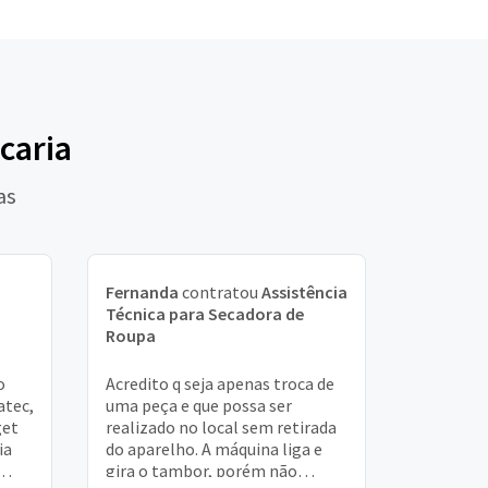
caria
as
Fernanda
contratou
Assistência
Técnica para Secadora de
Roupa
o
Acredito q seja apenas troca de
atec,
uma peça e que possa ser
get
realizado no local sem retirada
ia
do aparelho. A máquina liga e
gira o tambor, porém não