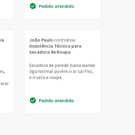
na
aquece
Pedido atendido
ia
João Paulo
contratou
Assistência Técnica para
Secadora de Roupa
Secadora de parede luana wanke
es,
liga normal porém o ar sai frio,
e n seca a roupa
arar
Pedido atendido