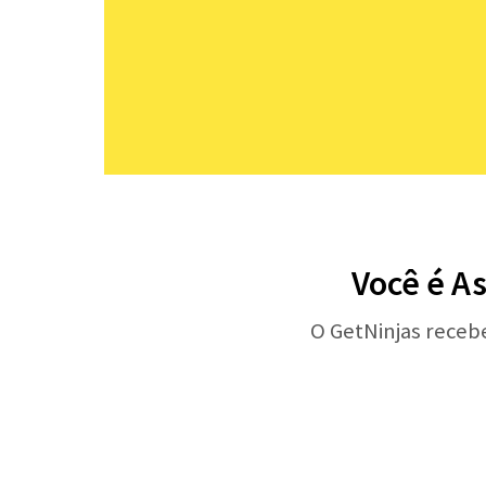
Você é A
O GetNinjas receb