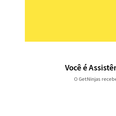
Você é Assistê
O GetNinjas receb