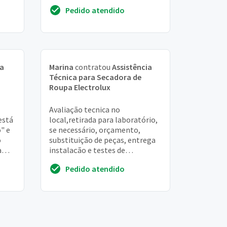
e
orçamento
Pedido atendido
ia
Marina
contratou
Assistência
Técnica para Secadora de
Roupa Electrolux
Avaliação tecnica no
está
local,retirada para laboratório,
" e
se necessário, orçamento,
o
substituição de peças, entrega
a
instalação e testes de
funcionamento no local. Além
Pedido atendido
disso, quero as peças de...