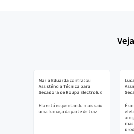
Veja
Maria Eduarda
contratou
Luca
Assistência Técnica para
Assi
Secadora de Roupa Electrolux
Seca
Ela está esquentando mais saiu
É um
uma fumaça da parte de traz
elet
amig
mas 
prod