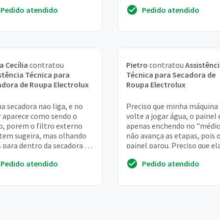
iação para saber se será
manual já foram adquiridos 
Pedido atendido
Pedido atendido
compra...
ficam a disposição ...
a Cecília
contratou
Pietro
contratou
Assistênc
stência Técnica para
Técnica para Secadora de
dora de Roupa Electrolux
Roupa Electrolux
a secadora nao liga, e no
Preciso que minha máquina
r aparece como sendo o
volte a jogar água, o painel 
ro, porem o filtro externo
apenas enchendo no "médio
tem sugeira, mas olhando
não avança as etapas, pois 
 para dentro da secadora dá
painel parou. Preciso que el
 ver grande quantidade de
volte a "bater a roupa"
Pedido atendido
Pedido atendido
os
urgentemente, p...