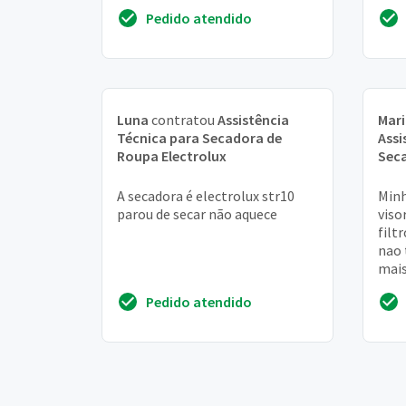
aval
Pedido atendido
uma 
Luna
contratou
Assistência
Mari
Técnica para Secadora de
Assi
Roupa Electrolux
Seca
A secadora é electrolux str10
Minh
parou de secar não aquece
viso
filt
nao 
mais
para
Pedido atendido
fiap