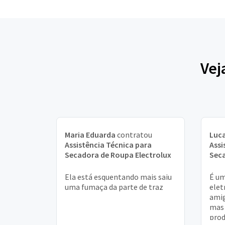
Vej
Maria Eduarda
contratou
Luca
Assistência Técnica para
Assi
Secadora de Roupa Electrolux
Seca
Ela está esquentando mais saiu
É um
uma fumaça da parte de traz
elet
amig
mas 
prod