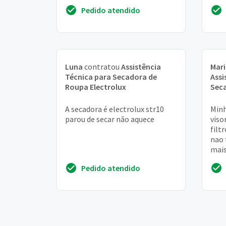
aval
Pedido atendido
uma 
Luna
contratou
Assistência
Mari
Técnica para Secadora de
Assi
Roupa Electrolux
Seca
A secadora é electrolux str10
Minh
parou de secar não aquece
viso
filt
nao 
mais
para
Pedido atendido
fiap