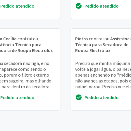
iação para saber se será
manual já foram adquiridos 
Pedido atendido
Pedido atendido
compra...
ficam a disposição ...
a Cecília
contratou
Pietro
contratou
Assistênc
stência Técnica para
Técnica para Secadora de
dora de Roupa Electrolux
Roupa Electrolux
a secadora nao liga, e no
Preciso que minha máquina
r aparece como sendo o
volte a jogar água, o painel 
ro, porem o filtro externo
apenas enchendo no "médio
tem sugeira, mas olhando
não avança as etapas, pois 
 para dentro da secadora dá
painel parou. Preciso que el
 ver grande quantidade de
volte a "bater a roupa"
Pedido atendido
Pedido atendido
os
urgentemente, p...