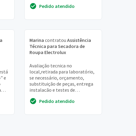
e
orçamento
Pedido atendido
ia
Marina
contratou
Assistência
Técnica para Secadora de
Roupa Electrolux
Avaliação tecnica no
está
local,retirada para laboratório,
" e
se necessário, orçamento,
o
substituição de peças, entrega
a
instalação e testes de
funcionamento no local. Além
Pedido atendido
disso, quero as peças de...