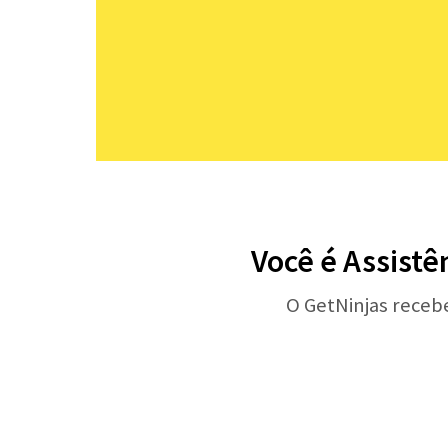
Você é Assistê
O GetNinjas receb