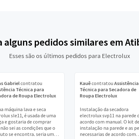
a alguns pedidos similares em Ati
Esses são os últimos pedidos para Electrolux
s Gabriel
contratou
Kauê
contratou
Assistência
stência Técnica para
Técnica para Secadora de
dora de Roupa Electrolux
Roupa Electrolux
a máquina lava e seca
Instalação da secadora
rolux sle11, é usada de uma
electrolux svp11 na parede 
a e gostaria de comprar
acordo com manual. O kit d
não sei as condições que o
instalação na parede e as p
uto se encontra, seria uma
necessarias de acordo com