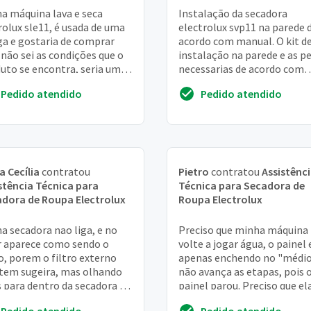
a máquina lava e seca
Instalação da secadora
rolux sle11, é usada de uma
electrolux svp11 na parede 
a e gostaria de comprar
acordo com manual. O kit d
não sei as condições que o
instalação na parede e as p
uto se encontra, seria uma
necessarias de acordo com
iação para saber se será
manual já foram adquiridos 
Pedido atendido
Pedido atendido
compra...
ficam a disposição ...
a Cecília
contratou
Pietro
contratou
Assistênc
stência Técnica para
Técnica para Secadora de
dora de Roupa Electrolux
Roupa Electrolux
a secadora nao liga, e no
Preciso que minha máquina
r aparece como sendo o
volte a jogar água, o painel 
ro, porem o filtro externo
apenas enchendo no "médio
tem sugeira, mas olhando
não avança as etapas, pois 
 para dentro da secadora dá
painel parou. Preciso que el
 ver grande quantidade de
volte a "bater a roupa"
Pedido atendido
Pedido atendido