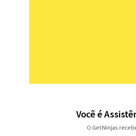
Você é Assistê
O GetNinjas receb