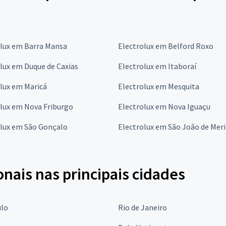
olux em Barra Mansa
Electrolux em Belford Roxo
lux em Duque de Caxias
Electrolux em Itaboraí
lux em Maricá
Electrolux em Mesquita
lux em Nova Friburgo
Electrolux em Nova Iguaçu
olux em São Gonçalo
Electrolux em São João de Meri
onais nas principais cidades
ulo
Rio de Janeiro