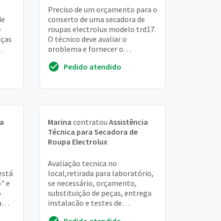
Preciso de um orçamento para o
de
conserto de uma secadora de
e
roupas electrolux modelo trd17.
eças
O técnico deve avaliar o
problema e fornecer o
e
orçamento
Pedido atendido
ia
Marina
contratou
Assistência
Técnica para Secadora de
Roupa Electrolux
Avaliação tecnica no
está
local,retirada para laboratório,
" e
se necessário, orçamento,
o
substituição de peças, entrega
a
instalação e testes de
funcionamento no local. Além
Pedido atendido