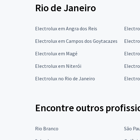
Rio de Janeiro
Electrolux em Angra dos Reis
Electr
Electrolux em Campos dos Goytacazes
Electro
Electrolux em Magé
Electro
Electrolux em Niterói
Electro
Electrolux no Rio de Janeiro
Electr
Encontre outros profissi
Rio Branco
São Pa