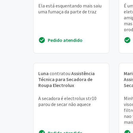
Ela está esquentando mais saiu
É um
uma fumaça da parte de traz
elet
amig
mas 
prod
aval
Pedido atendido
uma 
Luna
contratou
Assistência
Mari
Técnica para Secadora de
Assi
Roupa Electrolux
Seca
A secadora é electrolux str10
Minh
parou de secar não aquece
viso
filt
nao 
mais
para
Pedido atendido