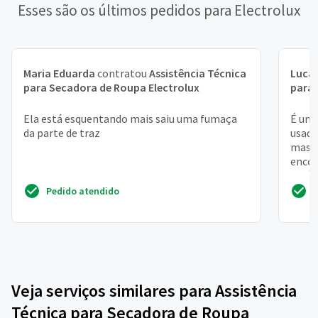
Esses são os últimos pedidos para Electrolux
Maria Eduarda
contratou
Assistência Técnica
Lucas
para Secadora de Roupa Electrolux
para 
Ela está esquentando mais saiu uma fumaça
É uma
da parte de traz
usada
mas n
encon
será 
Pedido atendido
Veja serviços similares para Assistência
Técnica para Secadora de Roupa