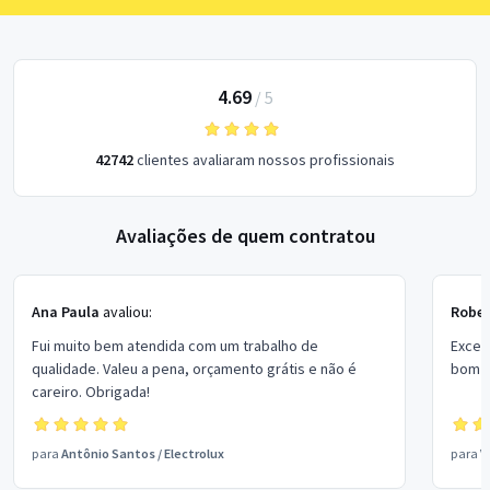
4.69
/
5
42742
clientes avaliaram nossos profissionais
Avaliações de quem contratou
Ana Paula
avaliou:
Rober
Fui muito bem atendida com um trabalho de
Excel
qualidade. Valeu a pena, orçamento grátis e não é
bom p
careiro. Obrigada!
para
Antônio Santos
/
Electrolux
para
V