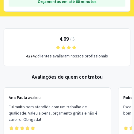
Orçamentos em até 60 minutos
4.69
/
5
42742
clientes avaliaram nossos profissionais
Avaliações de quem contratou
Ana Paula
avaliou:
Rober
Fui muito bem atendida com um trabalho de
Excel
qualidade. Valeu a pena, orçamento grátis e não é
bom p
careiro. Obrigada!