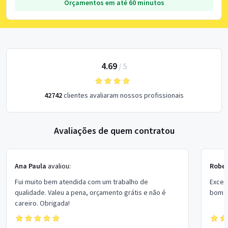
Orçamentos em até 60 minutos
4.69
/
5
42742
clientes avaliaram nossos profissionais
Avaliações de quem contratou
Ana Paula
avaliou:
Rober
Fui muito bem atendida com um trabalho de
Excel
qualidade. Valeu a pena, orçamento grátis e não é
bom p
careiro. Obrigada!