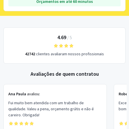
Orçamentos em até 60 minutos
4.69
/
5
42742
clientes avaliaram nossos profissionais
Avaliações de quem contratou
Ana Paula
avaliou:
Rober
Fui muito bem atendida com um trabalho de
Excel
qualidade. Valeu a pena, orçamento grátis e não é
bom p
careiro. Obrigada!