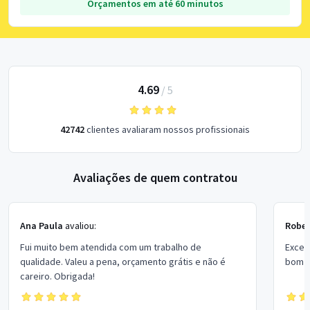
Orçamentos em até 60 minutos
4.69
/
5
42742
clientes avaliaram nossos profissionais
Avaliações de quem contratou
Ana Paula
avaliou:
Rober
Fui muito bem atendida com um trabalho de
Excel
qualidade. Valeu a pena, orçamento grátis e não é
bom p
careiro. Obrigada!