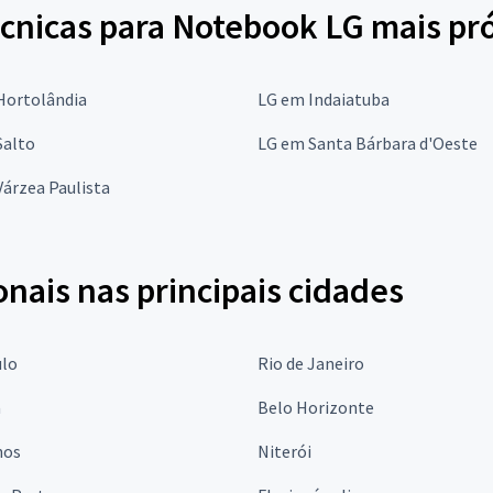
écnicas para Notebook LG mais p
Hortolândia
LG em Indaiatuba
Salto
LG em Santa Bárbara d'Oeste
árzea Paulista
onais nas principais cidades
ulo
Rio de Janeiro
a
Belo Horizonte
hos
Niterói