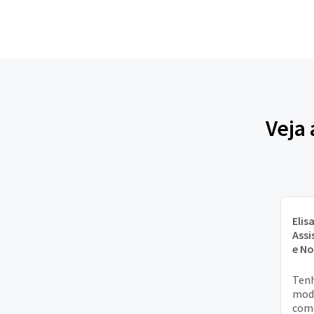
Veja
Elis
Assi
e N
Tenh
mode
come