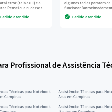
fatal error (tela azul) e a
algumas teclas pararam de
igar. Pensei que pudesse ser
funcionar (aproximadament
, mas segundo o diagnóstico
teclas). O aparelho perman
Pedido atendido
Pedido atendido
o...
funcionando pe...
ara Profissional de Assistência T
ncias Técnicas para Notebook
Assistências Técnicas para No
em Campinas
Asus em Campinas
ncias Técnicas para Notebook
Assistências Técnicas para No
Campinas
Itautec em Campinas