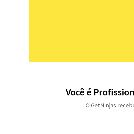
Você é Profissio
O GetNinjas receb