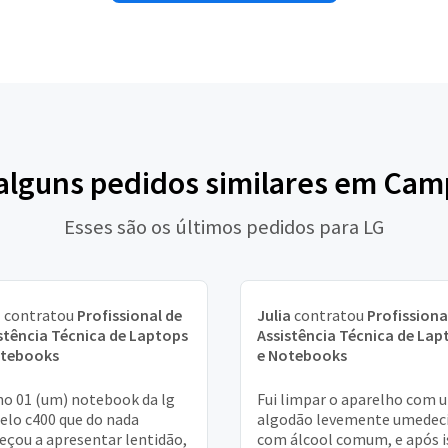
 alguns pedidos similares em Cam
Esses são os últimos pedidos para LG
a
contratou
Profissional de
Julia
contratou
Profissiona
stência Técnica de Laptops
Assistência Técnica de Lap
otebooks
e Notebooks
o 01 (um) notebook da lg
Fui limpar o aparelho com 
lo c400 que do nada
algodão levemente umedec
çou a apresentar lentidão,
com álcool comum, e após i