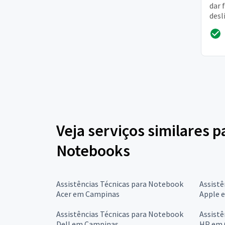
dar 
desl
o hd
da pr
Veja serviços similares p
Notebooks
Assistências Técnicas para Notebook
Assistê
Acer em Campinas
Apple 
Assistências Técnicas para Notebook
Assistê
Dell em Campinas
HP em 