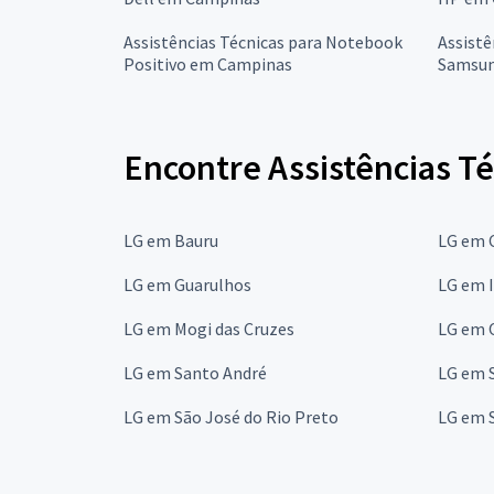
Assistências Técnicas para Notebook
Assistê
Positivo em Campinas
Samsun
Encontre Assistências T
LG em Bauru
LG em 
LG em Guarulhos
LG em 
LG em Mogi das Cruzes
LG em 
LG em Santo André
LG em 
LG em São José do Rio Preto
LG em 