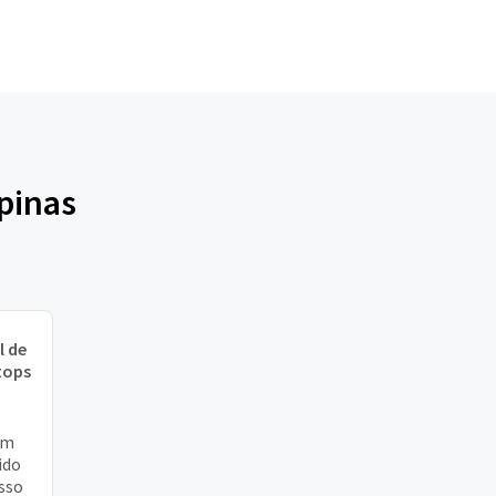
pinas
l de
tops
um
ido
sso