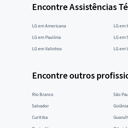
Encontre Assistências T
LG em Americana
LG em 
LG em Paulínia
LG em 
LG em Valinhos
LG em V
Encontre outros profissi
Rio Branco
São Pa
Salvador
Goiâni
Curitiba
Guarul