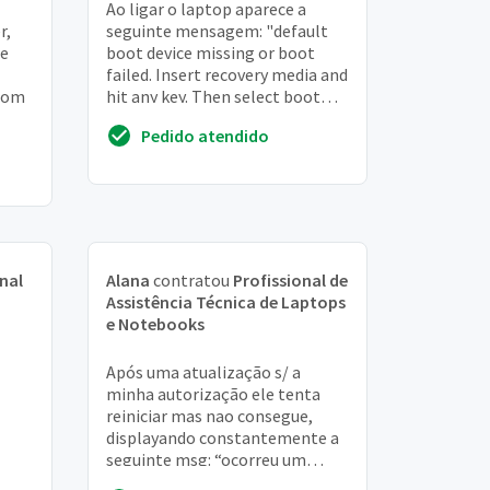
Ao ligar o laptop aparece a
r,
seguinte mensagem: "default
ce
boot device missing or boot
failed. Insert recovery media and
 com
hit any key. Then select boot
manager TO choose a new boot
Pedido atendido
nei o
device or ...
nal
Alana
contratou
Profissional de
Assistência Técnica de Laptops
e Notebooks
Após uma atualização s/ a
minha autorização ele tenta
reiniciar mas nao consegue,
displayando constantemente a
seguinte msg: “ocorreu um
problema e seu pc precisa ser