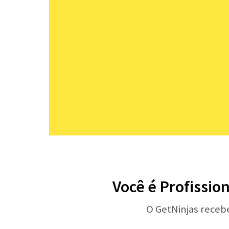
Você é Profissio
O GetNinjas receb