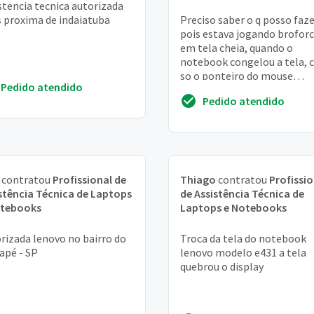
stencia tecnica autorizada
 proxima de indaiatuba
Preciso saber o q posso faze
pois estava jogando brofor
em tela cheia, quando o
notebook congelou a tela,
so o ponteiro do mouse
Pedido atendido
funcionando, entao pressio
Pedido atendido
botao de ligar por...
contratou
Profissional de
Thiago
contratou
Profissio
stência Técnica de Laptops
de Assistência Técnica de
otebooks
Laptops e Notebooks
rizada lenovo no bairro do
Troca da tela do notebook
apé - SP
lenovo modelo e431 a tela
quebrou o display