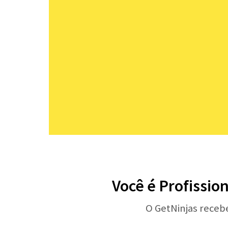
Você é Profissio
O GetNinjas receb