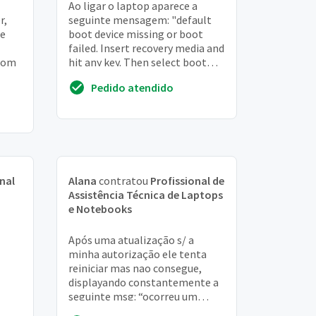
Ao ligar o laptop aparece a
r,
seguinte mensagem: "default
ce
boot device missing or boot
failed. Insert recovery media and
 com
hit any key. Then select boot
manager TO choose a new boot
Pedido atendido
nei o
device or ...
nal
Alana
contratou
Profissional de
Assistência Técnica de Laptops
e Notebooks
Após uma atualização s/ a
minha autorização ele tenta
reiniciar mas nao consegue,
displayando constantemente a
seguinte msg: “ocorreu um
problema e seu pc precisa ser