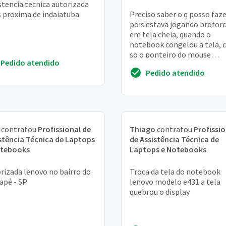
stencia tecnica autorizada
 proxima de indaiatuba
Preciso saber o q posso faze
pois estava jogando brofor
em tela cheia, quando o
notebook congelou a tela,
so o ponteiro do mouse
Pedido atendido
funcionando, entao pressio
Pedido atendido
botao de ligar por...
contratou
Profissional de
Thiago
contratou
Profissio
stência Técnica de Laptops
de Assistência Técnica de
otebooks
Laptops e Notebooks
rizada lenovo no bairro do
Troca da tela do notebook
apé - SP
lenovo modelo e431 a tela
quebrou o display