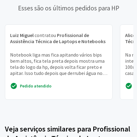
Esses são os últimos pedidos para HP
Luiz Miguel
contratou
Profissional de
Alice
Assistência Técnica de Laptops e Notebooks
Técni
Notebook liga mas fica apitando vários bips
Na mi
bem altos, fica tela preta depois mostra uma
inter
tela do logo da hp, depois volta ficar preto e
100m 
apitar. Isso tudo depois que derrubei água no
casa 
teclado
Pedido atendido
Veja serviços similares para Profissional