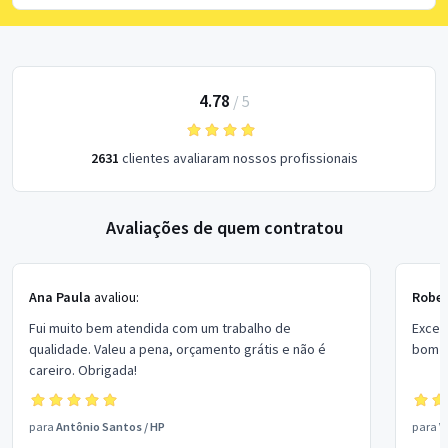
4.78
/
5
2631
clientes avaliaram nossos profissionais
Avaliações de quem contratou
Ana Paula
avaliou:
Rober
Fui muito bem atendida com um trabalho de
Excel
qualidade. Valeu a pena, orçamento grátis e não é
bom p
careiro. Obrigada!
para
Antônio Santos
/
HP
para
V